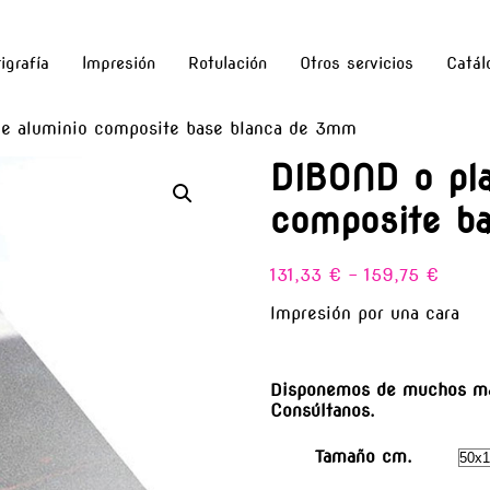
igrafía
Impresión
Rotulación
Otros servicios
Catál
e aluminio composite base blanca de 3mm
DIBOND o pla
composite b
131,33
€
-
159,75
€
Impresión por una cara
Disponemos de muchos má
Consúltanos.
Tamaño cm.