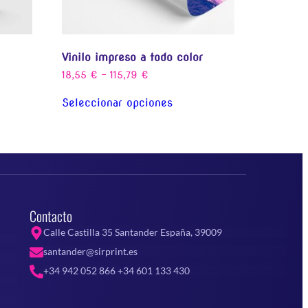
Vinilo impreso a todo color
18,55
€
-
115,79
€
Seleccionar opciones
Contacto
Calle Castilla 35 Santander España, 39009
santander@sirprint.es
+34 942 052 866 +34 601 133 430