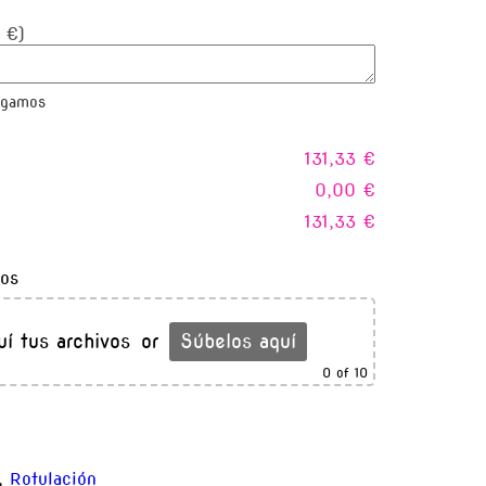
 €)
rgamos
131,33 €
0,00 €
131,33 €
vos
uí tus archivos
or
Súbelos aquí
0
of 10
,
Rotulación