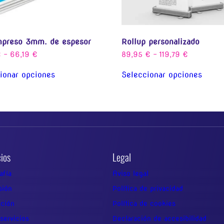
mpreso 3mm. de espesor
Rollup personalizado
€
-
66,19
€
89,95
€
-
119,79
€
ionar opciones
Seleccionar opciones
cios
Legal
afía
Aviso legal
sión
Política de privacidad
ación
Política de cookies
servicios
Declaración de accesibilidad