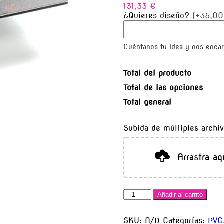
131,33
€
¿Quieres diseño?
(+35,00
Cuéntanos tu idea y nos enca
Total del producto
Total de las opciones
Total general
Subida de múltiples archi
Arrastra aq
Añadir al carrito
SKU:
N/D
Categorías:
PVC