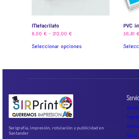
Metacrilato
PVC i
8,00
€
-
212,00
€
36,81
Seleccionar opciones
Selecc
Servi
Serigr
Impre
Rotul
Serigrafía, impresión, rotulación y publicidad en
Santander
Otros 