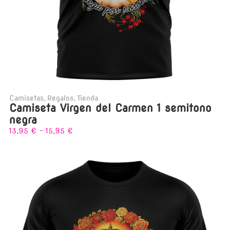
Camisetas
,
Regalos
,
Tienda
Camiseta Virgen del Carmen 1 semitono
negra
13,95
€
-
15,95
€