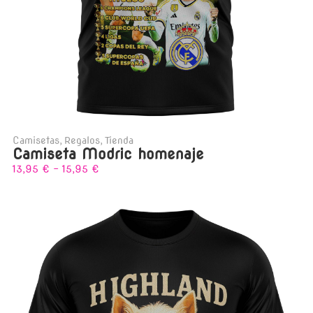
Camisetas
,
Regalos
,
Tienda
Camiseta Modric homenaje
13,95
€
-
15,95
€