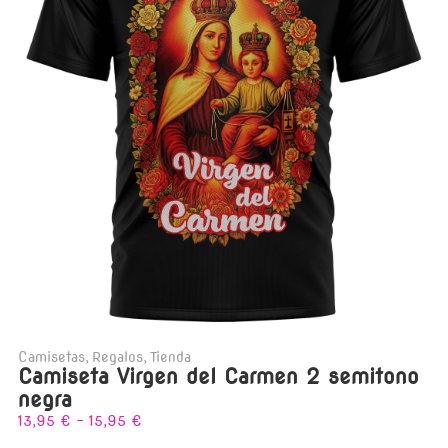
Camisetas
,
Regalos
,
Tienda
Camiseta Virgen del Carmen 2 semitono
negra
13,95
€
-
15,95
€