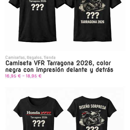
Camisetas
,
Regalos
,
Tienda
Camiseta VFR Tarragona 2026, color
negra con impresión delante y detrás
16,95
€
-
18,95
€