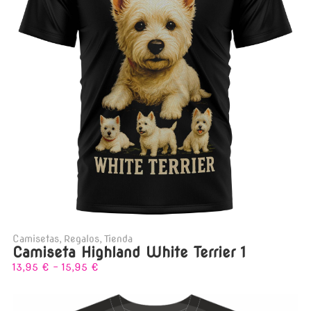
Camisetas
,
Regalos
,
Tienda
Camiseta Highland White Terrier 1
13,95
€
-
15,95
€