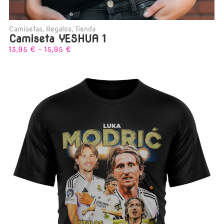
Camisetas
,
Regalos
,
Tienda
Camiseta YESHUA 1
13,95
€
-
15,95
€