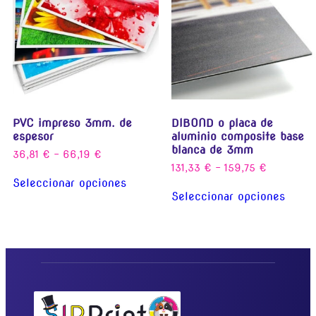
PVC impreso 3mm. de
DIBOND o placa de
espesor
aluminio composite base
blanca de 3mm
36,81
€
-
66,19
€
131,33
€
-
159,75
€
Seleccionar opciones
Seleccionar opciones